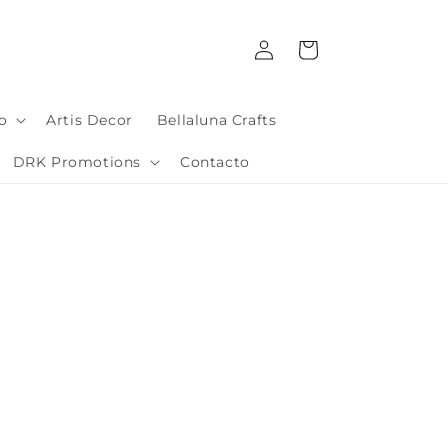
Iniciar
Carrito
sesión
io
Artis Decor
Bellaluna Crafts
DRK Promotions
Contacto