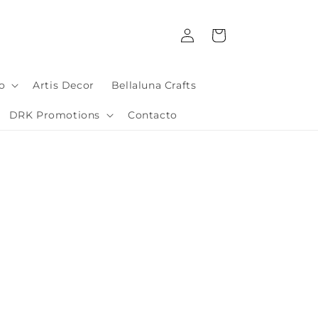
Iniciar
Carrito
sesión
io
Artis Decor
Bellaluna Crafts
DRK Promotions
Contacto