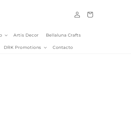
Iniciar
Carrito
sesión
io
Artis Decor
Bellaluna Crafts
DRK Promotions
Contacto